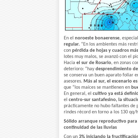
En el
noroeste bonaerense
, especia
regular.
“En los ambientes más restric
con
pérdida de hojas y cuadros má
lotes muy malos, se avanzó con el pic
Hacia
el sur de Rosario
, en zonas co
deterioro: “hay
desprendimiento de 
se conserva un buen aparato foliar en
asesores.
Más al sur, el escenario e
que “los maíces se mantienen en
bu
En general, el
cultivo ya está defini
el
centro-sur santafesino, la situac
prácticamente no hubo faltantes de pr
rindes récord en torno a los 130 qq/h
Sólido arranque reproductivo para l
continuidad de las lluvias
Con un
3% iniciando la fructificació