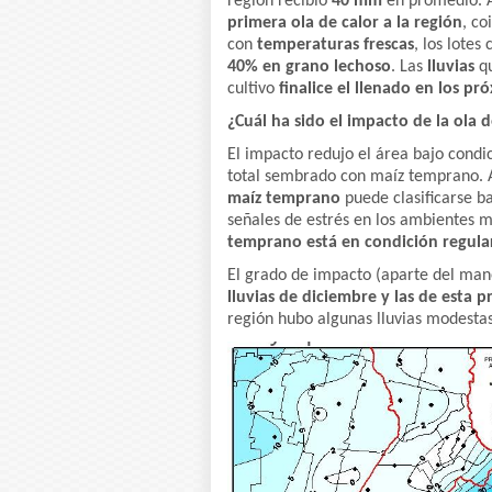
región recibió
40 mm
en promedio. 
primera ola de calor a la región
, co
con
temperaturas frescas
, los lote
40% en grano lechoso
. Las
lluvias
qu
cultivo
finalice el llenado en los pr
¿Cuál ha sido el impacto de la ola d
El impacto redujo el área bajo condi
total sembrado con maíz temprano.
maíz temprano
puede clasificarse b
señales de estrés en los ambientes má
temprano está en condición regular
El grado de impacto (aparte del man
lluvias de diciembre y las de esta 
región hubo algunas lluvias modesta