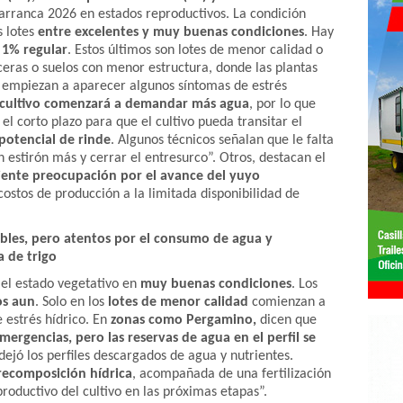
a arranca 2026 en estados reproductivos. La condición
s lotes
entre excelentes y muy buenas condiciones
. Hay
n
1% regular
. Estos últimos son lotes de menor calidad o
eras o suelos con menor estructura, donde las plantas
y empiezan a aparecer algunos síntomas de estrés
l cultivo comenzará a demandar más agua
, por lo que
 el corto plazo para que el cultivo pueda transitar el
potencial de rinde
. Algunos técnicos señalan que le falta
estirón más y cerrar el entresurco”. Otros, destacan el
iente preocupación por el avance del yuyo
ostos de producción a la limitada disponibilidad de
bles, pero atentos por el consumo de agua y
 de trigo
 el estado vegetativo en
muy buenas condiciones
. Los
os aun
. Solo en los
lotes de menor calidad
comienzan a
 estrés hídrico. En
zonas como Pergamino,
dicen que
ergencias, pero las reservas de agua en el perfil se
 dejó los perfiles descargados de agua y nutrientes.
recomposición hídrica
, acompañada de una fertilización
productivo del cultivo en las próximas etapas”.