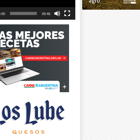
:00
09:46