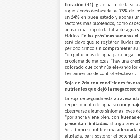
floración (R1)
, gran parte de la soj
sigue siendo destacada:
el 75%
de lo
un
24% en buen estado
y apenas u
sectores más pisoteados, como cabec
acusan más rápido la falta de agua 
hidrico.
En las próximas semanas e
será clave que se registren lluvias en
período crítico
sin comprometer su 
“un golpe más de agua para pegar un 
problema de malezas: “hay una
crec
colorado
que continúa elevando los c
herramientas de control efectivas”.
Soja de 2da con condiciones favora
nutrientes que dejó la megacosecha
La soja de segunda está atravesando
requerimiento de agua son
muy baj
observarse algunos síntomas leves de
“por ahora viene bien,
con buenas em
presentan limitadas.
El trigo previo
Será
imprescindible una adecuada 
ajustada, para sostener el potencial 