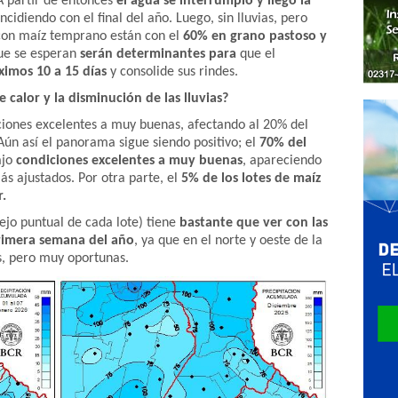
A partir de entonces
el agua se interrumpió y llegó la
incidiendo con el final del año. Luego, sin lluvias, pero
s con maíz temprano están con el
60% en grano pastoso y
e se esperan
serán
determinantes para
que el
óximos 10 a 15 días
y consolide sus rindes.
e calor y la disminución de las lluvias?
ciones excelentes a muy buenas, afectando al 20% del
Aún así el panorama sigue siendo positivo;
el
70% del
ajo
condiciones excelentes a muy buenas
, apareciendo
s ajustados. Por otra parte, el
5% de los lotes de maíz
.
ejo puntual de cada lote) tiene
bastante que ver con las
primera semana del año
, ya que en el norte y oeste de la
s, pero muy oportunas.