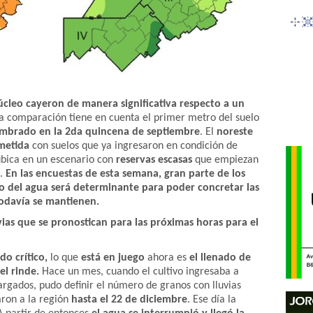
úcleo cayeron de manera significativa respecto a un
la comparación tiene
en cuenta el primer metro del suelo
mbrado en la 2da quincena de septiembre
. El
noreste
metida
con suelos que ya ingresaron en condición de
ubica en un escenario con
reservas escasas
que empiezan
o.
En las encuestas de esta semana, gran parte de los
so del agua será determinante para poder concretar las
todavía se mantienen.
ias que se pronostican para las próximas horas para el
do crítico,
lo que
está en juego
ahora es
el llenado de
el rinde.
Hace un mes, cuando el cultivo ingresaba a
cargados, pudo definir el número de granos con lluvias
ron a la región
hasta el 22 de diciembre
. Ese día la