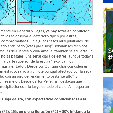
lmente en General Villegas, ya
hay lotes en condición
tivos se observa el deterioro típico por estrés,
s comprometidos
. En algunos casos muy puntuales, de
ado anticipado (lotes para silo)”,
señalan los técnicos.
mo las de Fuentes o Villa Amelia, también se advierte un
hojas basales
, una señal clara de estrés, aunque todavía
 la parte superior de la espiga”, explican los
s más alentador
. Desde Los Quirquinchos coinciden en
en estado
, salvo algún lote puntual afectado por la seca.
do
, con un piso de rendimiento bastante alto”. En
ión es mejor
. Desde Carlos Pellegrini destacan que
ecipitaciones a lo largo de todo el ciclo. Allí, esperan
a.
a soja de 1ra, con expectativas condicionadas a la
n (R3), 15% en plena floración (R2) y 80% iniciando la