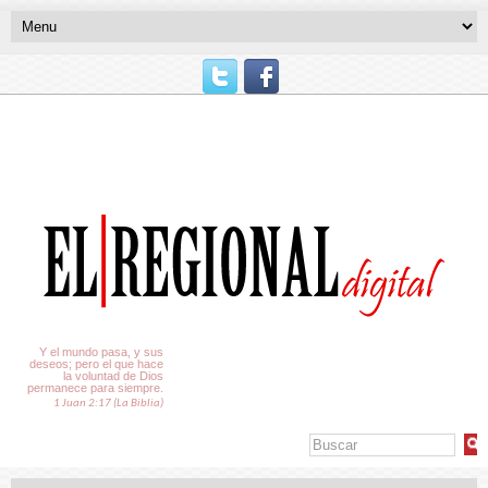
El Tiempo
Y el mundo pasa, y sus
deseos; pero el que hace
la voluntad de Dios
permanece para siempre.
1 Juan 2:17 (La Biblia)