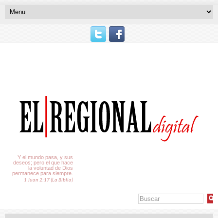
El Tiempo
Y el mundo pasa, y sus
deseos; pero el que hace
la voluntad de Dios
permanece para siempre.
1 Juan 2:17 (La Biblia)