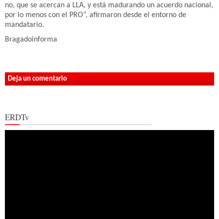
no, que se acercan a LLA, y está madurando un acuerdo nacional,
por lo menos con el PRO”, afirmaron desde el entorno de
mandatario.
Bragadoinforma
Deja un comentario
ERDTv
Reproductor
de
vídeo