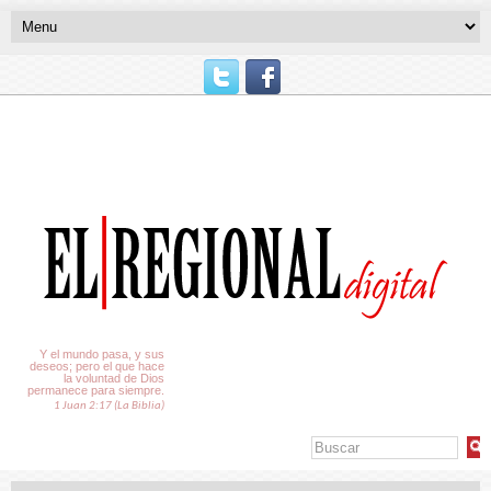
El Tiempo
Y el mundo pasa, y sus
deseos; pero el que hace
la voluntad de Dios
permanece para siempre.
1 Juan 2:17 (La Biblia)