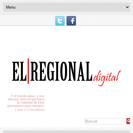
El Tiempo
Y el mundo pasa, y sus
deseos; pero el que hace
la voluntad de Dios
permanece para siempre.
1 Juan 2:17 (La Biblia)