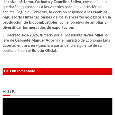
de
colza
,
cártamo
,
Carinata
y
Camelina Sativa
, cuyas alícuotas
quedarán equiparadas a las vigentes para la exportación de
aceites. Según el Gobierno, la decisión responde a los
cambios
regulatorios internacionales
y a los
avances tecnológicos en la
producción de biocombustibles
, con el objetivo de
ampliar y
diversificar los mercados de exportación
.
El
Decreto 423/2026
, firmado por el presidente
Javier Milei
, el
jefe de Gabinete
Manuel Adorni
y el ministro de Economía
Luis
Caputo
, entrará en vigencia a partir del día siguiente de su
publicación en el
Boletín Oficial
.
Deja un comentario
ERDTv
Reproductor
de
vídeo