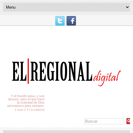
El Tiempo
Y el mundo pasa, y sus
deseos; pero el que hace
la voluntad de Dios
permanece para siempre.
1 Juan 2:17 (La Biblia)