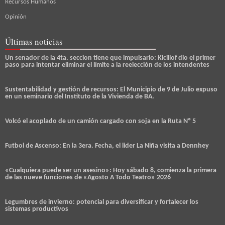
Recursos Humanos
Opinión
Últimas noticias
Un senador de la 4ta. seccion tiene que impulsarlo: Kicillof dio el primer
paso para intentar eliminar el límite a la reelección de los intendentes
Sustentabilidad y gestión de recursos: El Municipio de 9 de Julio expuso
en un seminario del Instituto de la Vivienda de BA.
Volcó el acoplado de un camión cargado con soja en la Ruta Nº 5
Futbol de Ascenso: En la 3era. Fecha, el lider La Niña visita a Dennhey
«Cualquiera puede ser un asesino»: Hoy sábado 8, comienza la primera
de las nueve funciones de «Agosto A Todo Teatro» 2026
Legumbres de invierno: potencial para diversificar y fortalecer los
sistemas productivos