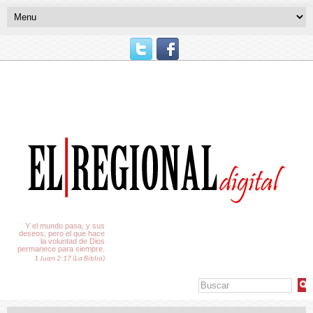
El Tiempo
Y el mundo pasa, y sus
deseos; pero el que hace
la voluntad de Dios
permanece para siempre.
1 Juan 2:17 (La Biblia)