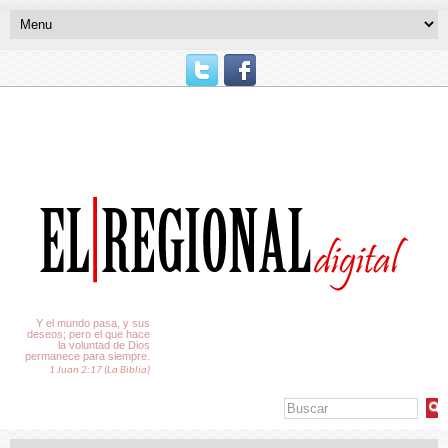
El Tiempo
Y el mundo pasa, y sus
deseos; pero el que hace
la voluntad de Dios
permanece para siempre.
1 Juan 2:17 (La Biblia)