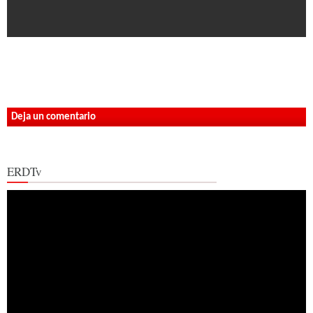
Deja un comentario
ERDTv
Reproductor
de
vídeo