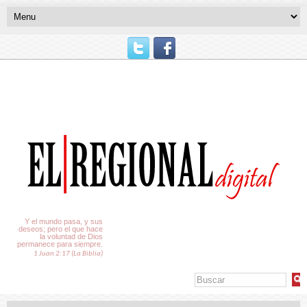
El Tiempo
Y el mundo pasa, y sus
deseos; pero el que hace
la voluntad de Dios
permanece para siempre.
1 Juan 2:17 (La Biblia)