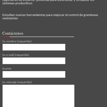
Legumbres de invierno: potencial para diversificar y fortalecer los
sistemas productivos
Estudian nuevas herramientas para mejorar el control de gramíneas
resistentes
Contáctenos
Su nombre (requerido)
Su e-mail (requerido)
Asunto
Su mensaje (requerido)