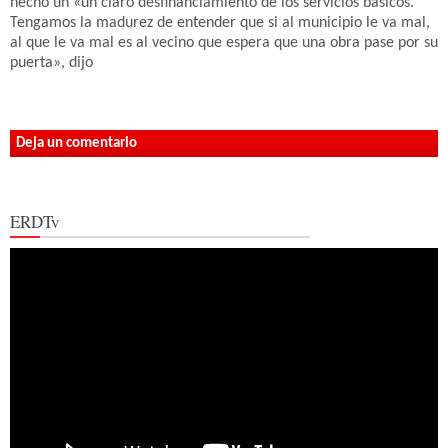
hecho un «un claro desfinanciamiento de los servicios básicos.
Tengamos la madurez de entender que si al municipio le va mal,
al que le va mal es al vecino que espera que una obra pase por su
puerta», dijo
Deja un comentario
ERDTv
Reproductor
de
vídeo