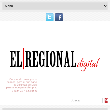
El Tiempo
Y el mundo pasa, y sus
deseos; pero el que hace
la voluntad de Dios
permanece para siempre.
1 Juan 2:17 (La Biblia)