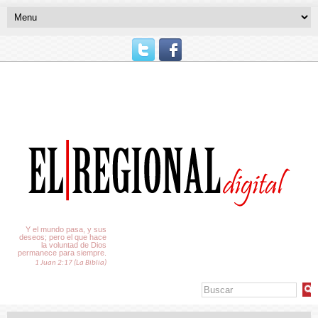
El Tiempo
Y el mundo pasa, y sus
deseos; pero el que hace
la voluntad de Dios
permanece para siempre.
1 Juan 2:17 (La Biblia)