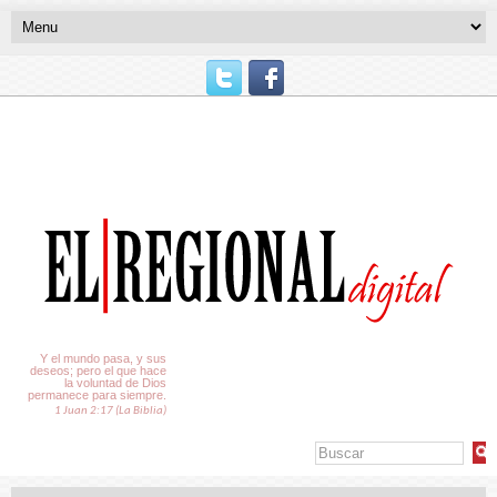
El Tiempo
Y el mundo pasa, y sus
deseos; pero el que hace
la voluntad de Dios
permanece para siempre.
1 Juan 2:17 (La Biblia)