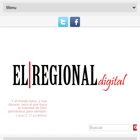
El Tiempo
Y el mundo pasa, y sus
deseos; pero el que hace
la voluntad de Dios
permanece para siempre.
1 Juan 2:17 (La Biblia)