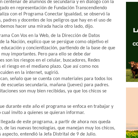
un centenar de alumnos de secundaria y en dialogo con la
elgado en representación de Fundación Transcendiendo
ealiza con el Programa Conectar Igualdad, se observó la
, padres y docentes de los peligros que hay en el uso de
debemos hacer una mirada hacia otro lado, dijo.
grama Con Vos en la Web, de la Dirección de Datos
 de la Nación, explico que se persigue como objetivo el
a educación y concientización, partiendo de la base de que
n muy importantes. Pero para ello se debe dar
s son los riesgos en el celular, buscadores, Redes
s el riesgo en el mediano plazo. Que así como nos
uiden en la internet, sugirió.
can, señalo que se cuenta con materiales para todos los
s de escuelas secundaria, mañana (jueves) para padres.
itaciones son muy bien recibidas, ya que los chicos se
que durante este año el programa se enfoca en trabajar y
o cual invito a quienes se quieran informar.
la llegada de este programa, a partir de ahora nos queda
, de las nuevas tecnologías, que manejan muy los chicos,
aspecto, entendió la Jefa Distrital de 9 de Julio.