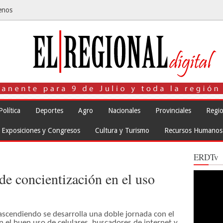
enos
Política
Deportes
Agro
Nacionales
Provinciales
Regio
Exposiciones y Congresos
Cultura y Turismo
Recursos Humanos
ERDTv
de concientización en el uso
Reproduct
de
vídeo
rascendiendo se desarrolla una doble jornada con el
n el buen uso de celulares, buscadores de internet y