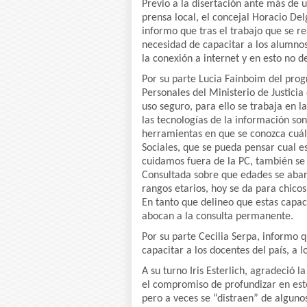
Previo a la disertación ante más de 
prensa local, el concejal Horacio D
informo que tras el trabajo que se r
necesidad de capacitar a los alumnos
la conexión a internet y en esto no 
Por su parte Lucia Fainboim del pro
Personales del Ministerio de Justicia
uso seguro, para ello se trabaja en l
las tecnologías de la información so
herramientas en que se conozca cuále
Sociales, que se pueda pensar cual e
cuidamos fuera de la PC, también se c
Consultada sobre que edades se abar
rangos etarios, hoy se da para chico
En tanto que delineo que estas capac
abocan a la consulta permanente.
Por su parte Cecilia Serpa, informo 
capacitar a los docentes del país, a l
A su turno Iris Esterlich, agradeció 
el compromiso de profundizar en esto
pero a veces se “distraen” de algunos 