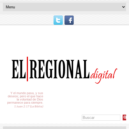
El Tiempo
Y el mundo pasa, y sus
deseos; pero el que hace
la voluntad de Dios
permanece para siempre.
1 Juan 2:17 (La Biblia)