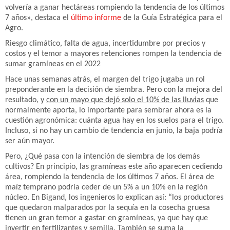
volvería a ganar hectáreas rompiendo la tendencia de los últimos
7 años», destaca el
último informe
de la Guía Estratégica para el
Agro.
Riesgo climático, falta de agua, incertidumbre por precios y
costos y el temor a mayores retenciones rompen la tendencia de
sumar gramíneas en el 2022
Hace unas semanas atrás, el margen del trigo jugaba un rol
preponderante en la decisión de siembra. Pero con la mejora del
resultado, y
con un mayo que dejó solo el 10% de las lluvias
que
normalmente aporta, lo importante para sembrar ahora es la
cuestión agronómica: cuánta agua hay en los suelos para el trigo.
Incluso, si no hay un cambio de tendencia en junio, la baja podría
ser aún mayor.
Pero, ¿Qué pasa con la intención de siembra de los demás
cultivos? En principio, las gramíneas este año aparecen cediendo
área, rompiendo la tendencia de los últimos 7 años. El área de
maíz temprano podría ceder de un 5% a un 10% en la región
núcleo. En Bigand, los ingenieros lo explican así: “los productores
que quedaron malparados por la sequía en la cosecha gruesa
tienen un gran temor a gastar en gramíneas, ya que hay que
invertir en fertilizantes y semilla. También se suma la