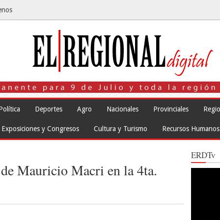
enos
Política
Deportes
Agro
Nacionales
Provinciales
Regio
Exposiciones y Congresos
Cultura y Turismo
Recursos Humanos
ERDTv
de Mauricio Macri en la 4ta.
Reproduct
de
vídeo