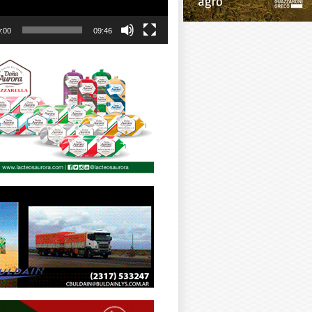
:00
09:46