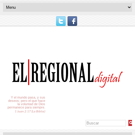
El Tiempo
Y el mundo pasa, y sus
deseos; pero el que hace
la voluntad de Dios
permanece para siempre.
1 Juan 2:17 (La Biblia)