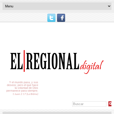
El Tiempo
Y el mundo pasa, y sus
deseos; pero el que hace
la voluntad de Dios
permanece para siempre.
1 Juan 2:17 (La Biblia)