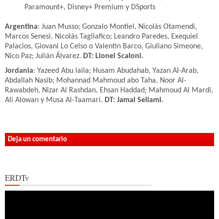
Paramount+, Disney+ Premium y DSports
Argentina
: Juan Musso; Gonzalo Montiel, Nicolás Otamendi,
Marcos Senesi, Nicolás Tagliafico; Leandro Paredes, Exequiel
Palacios, Giovani Lo Celso o Valentín Barco, Giuliano Simeone,
Nico Paz; Julián Álvarez.
DT: Lionel Scaloni.
Jordania
: Yazeed Abu laila; Husam Abudahab, Yazan Al-Arab,
Abdallah Nasib; Mohannad Mahmoud abo Taha, Noor Al-
Rawabdeh, Nizar Al Rashdan, Ehsan Haddad; Mahmoud Al Mardi,
Ali Alowan y Musa Al-Taamari.
DT: Jamal Sellami.
Deja un comentario
ERDTv
Reproductor
de
vídeo