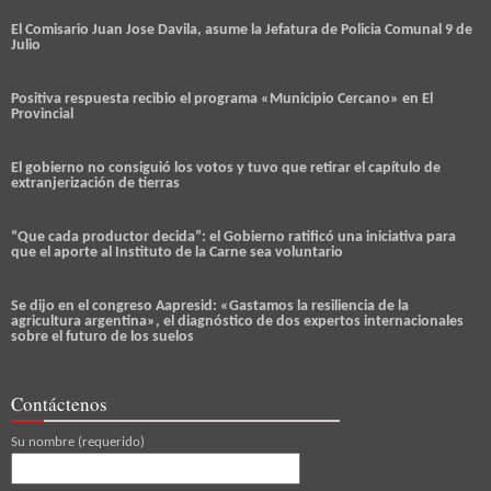
El Comisario Juan Jose Davila, asume la Jefatura de Policia Comunal 9 de
Julio
Positiva respuesta recibio el programa «Municipio Cercano» en El
Provincial
El gobierno no consiguió los votos y tuvo que retirar el capítulo de
extranjerización de tierras
“Que cada productor decida”: el Gobierno ratificó una iniciativa para
que el aporte al Instituto de la Carne sea voluntario
Se dijo en el congreso Aapresid: «Gastamos la resiliencia de la
agricultura argentina», el diagnóstico de dos expertos internacionales
sobre el futuro de los suelos
Contáctenos
Su nombre (requerido)