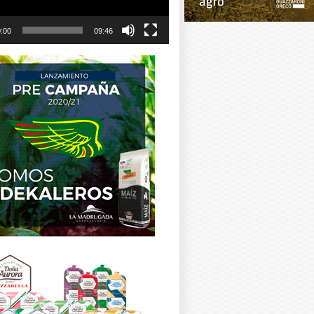
:00
09:46