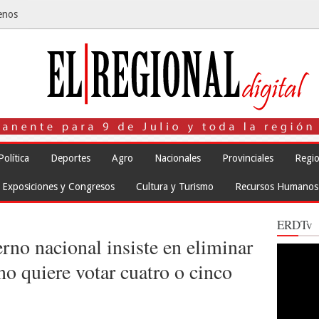
enos
Política
Deportes
Agro
Nacionales
Provinciales
Regio
Exposiciones y Congresos
Cultura y Turismo
Recursos Humanos
ERDTv
erno nacional insiste en eliminar
Reproduct
de
o quiere votar cuatro o cinco
vídeo