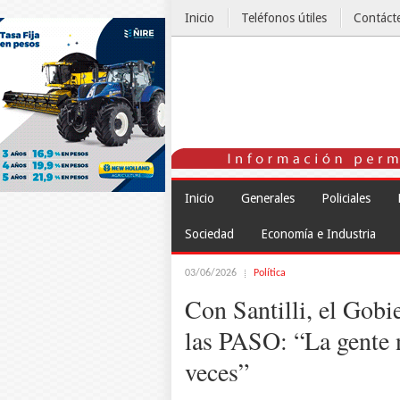
Inicio
Teléfonos útiles
Contáct
El Tiempo
Inicio
Generales
Policiales
Sociedad
Economía e Industria
03/06/2026
Política
Con Santilli, el Gobi
las PASO: “La gente n
veces”