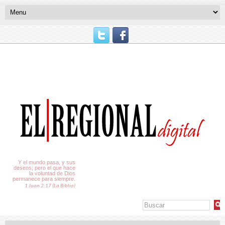
El Tiempo
Y el mundo pasa, y sus
deseos; pero el que hace
la voluntad de Dios
permanece para siempre.
1 Juan 2:17 (La Biblia)