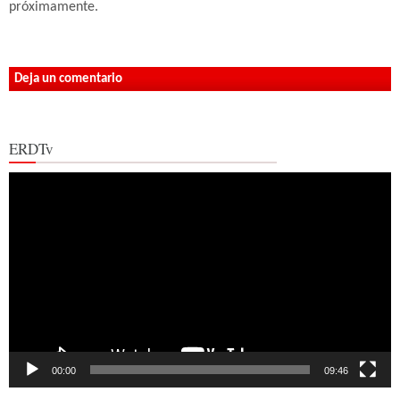
próximamente.
Deja un comentario
ERDTv
Reproductor
de
vídeo
00:00
09:46