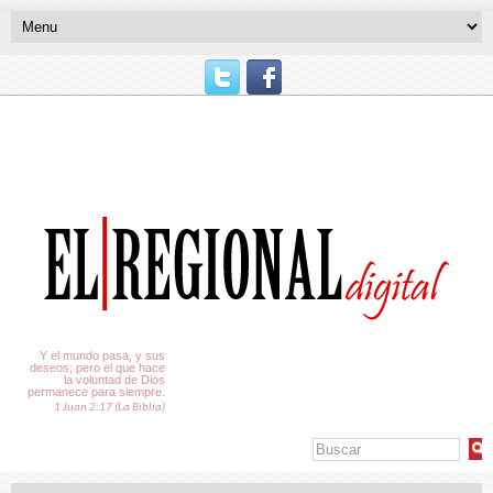
El Tiempo
Y el mundo pasa, y sus
deseos; pero el que hace
la voluntad de Dios
permanece para siempre.
1 Juan 2:17 (La Biblia)