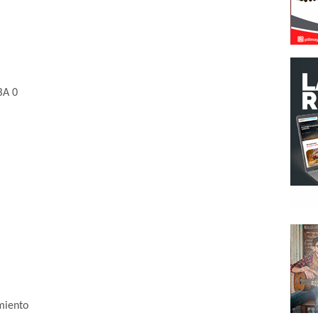
BA 0
miento