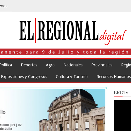
enos
Política
Deportes
Agro
Nacionales
Provinciales
Regio
Exposiciones y Congresos
Cultura y Turismo
Recursos Humanos
ERDTv
Reproduct
de
vídeo