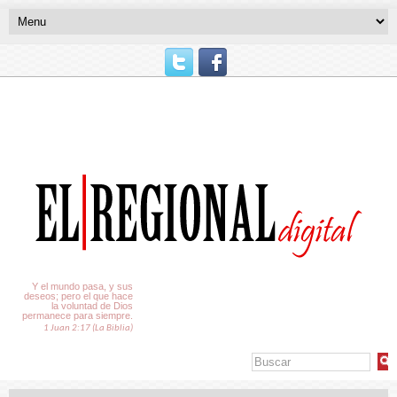
El Tiempo
Y el mundo pasa, y sus
deseos; pero el que hace
la voluntad de Dios
permanece para siempre.
1 Juan 2:17 (La Biblia)