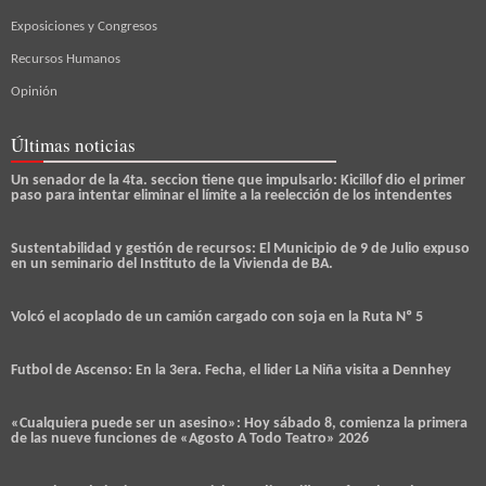
Exposiciones y Congresos
Recursos Humanos
Opinión
Últimas noticias
Un senador de la 4ta. seccion tiene que impulsarlo: Kicillof dio el primer
paso para intentar eliminar el límite a la reelección de los intendentes
Sustentabilidad y gestión de recursos: El Municipio de 9 de Julio expuso
en un seminario del Instituto de la Vivienda de BA.
Volcó el acoplado de un camión cargado con soja en la Ruta Nº 5
Futbol de Ascenso: En la 3era. Fecha, el lider La Niña visita a Dennhey
«Cualquiera puede ser un asesino»: Hoy sábado 8, comienza la primera
de las nueve funciones de «Agosto A Todo Teatro» 2026