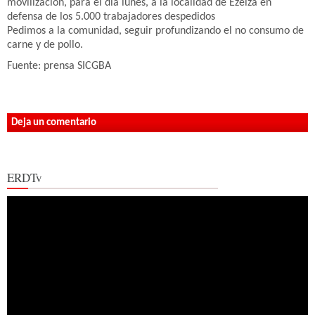
movilización, para el día lunes, a la localidad de Ezeiza en
defensa de los 5.000 trabajadores despedidos
Pedimos a la comunidad, seguir profundizando el no consumo de
carne y de pollo.
Fuente: prensa SICGBA
Deja un comentario
ERDTv
Reproductor
de
vídeo