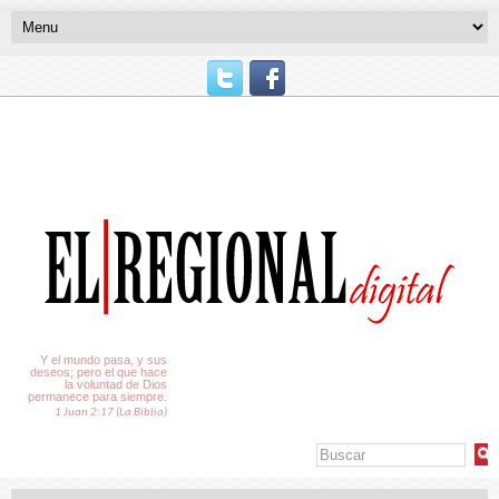
El Tiempo
Y el mundo pasa, y sus
deseos; pero el que hace
la voluntad de Dios
permanece para siempre.
1 Juan 2:17 (La Biblia)