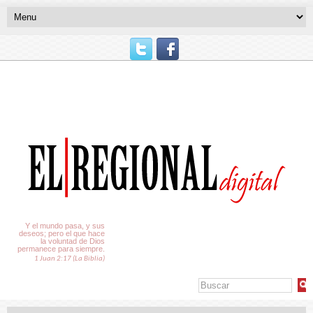
El Tiempo
Y el mundo pasa, y sus
deseos; pero el que hace
la voluntad de Dios
permanece para siempre.
1 Juan 2:17 (La Biblia)