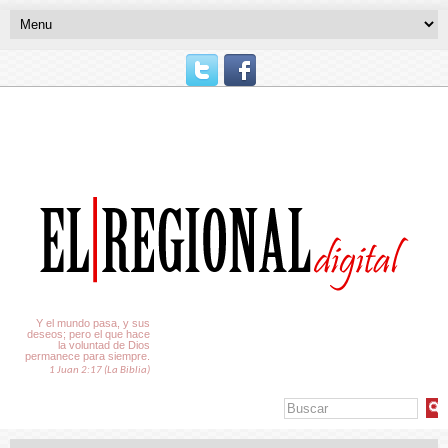
El Tiempo
Y el mundo pasa, y sus
deseos; pero el que hace
la voluntad de Dios
permanece para siempre.
1 Juan 2:17 (La Biblia)