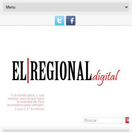
El Tiempo
Y el mundo pasa, y sus
deseos; pero el que hace
la voluntad de Dios
permanece para siempre.
1 Juan 2:17 (La Biblia)