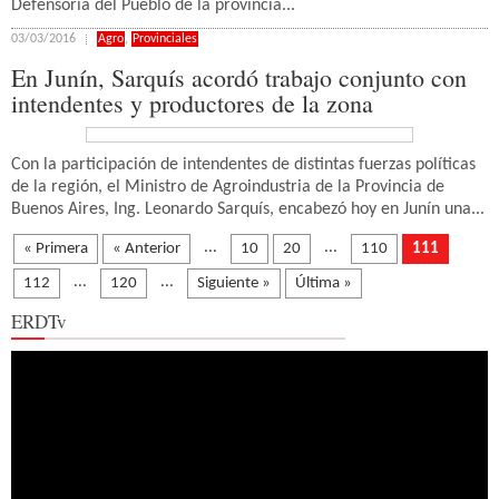
Defensoría del Pueblo de la provincia...
03/03/2016
Agro
,
Provinciales
En Junín, Sarquís acordó trabajo conjunto con
intendentes y productores de la zona
Con la participación de intendentes de distintas fuerzas políticas
de la región, el Ministro de Agroindustria de la Provincia de
Buenos Aires, Ing. Leonardo Sarquís, encabezó hoy en Junín una...
...
...
« Primera
« Anterior
10
20
110
111
...
...
112
120
Siguiente »
Última »
ERDTv
Reproductor
de
vídeo