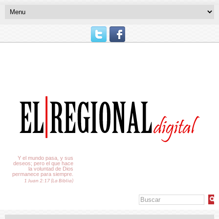
El Tiempo
Y el mundo pasa, y sus
deseos; pero el que hace
la voluntad de Dios
permanece para siempre.
1 Juan 2:17 (La Biblia)