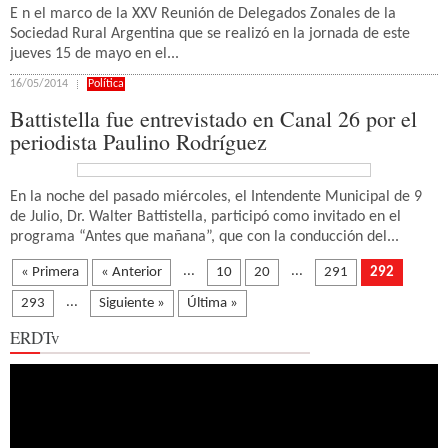
E n el marco de la XXV Reunión de Delegados Zonales de la
Sociedad Rural Argentina que se realizó en la jornada de este
jueves 15 de mayo en el...
16/05/2014
Política
Battistella fue entrevistado en Canal 26 por el
periodista Paulino Rodríguez
En la noche del pasado miércoles, el Intendente Municipal de 9
de Julio, Dr. Walter Battistella, participó como invitado en el
programa “Antes que mañana”, que con la conducción del...
...
...
« Primera
« Anterior
10
20
291
292
...
293
Siguiente »
Última »
ERDTv
Reproductor
de
vídeo