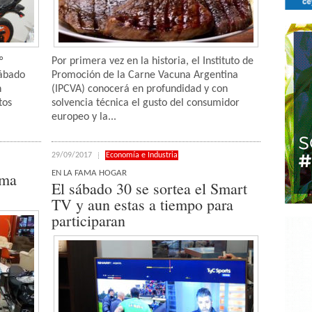
°
Por primera vez en la historia, el Instituto de
sábado
Promoción de la Carne Vacuna Argentina
n
(IPCVA) conocerá en profundidad y con
tos
solvencia técnica el gusto del consumidor
europeo y la...
29/09/2017
Economía e Industria
EN LA FAMA HOGAR
ama
El sábado 30 se sortea el Smart
TV y aun estas a tiempo para
participaran