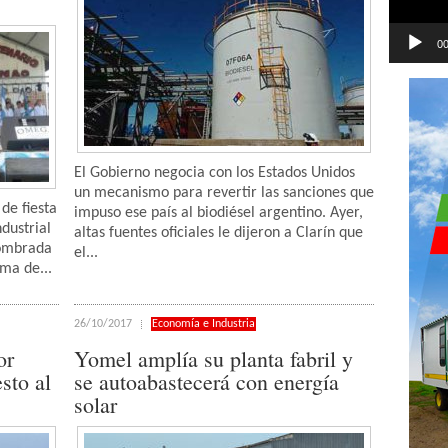
00
El Gobierno negocia con los Estados Unidos
un mecanismo para revertir las sanciones que
de fiesta
impuso ese país al biodiésel argentino. Ayer,
dustrial
altas fuentes oficiales le dijeron a Clarín que
nombrada
el...
ma de...
26/10/2017
Economía e Industria
or
Yomel amplía su planta fabril y
sto al
se autoabastecerá con energía
solar