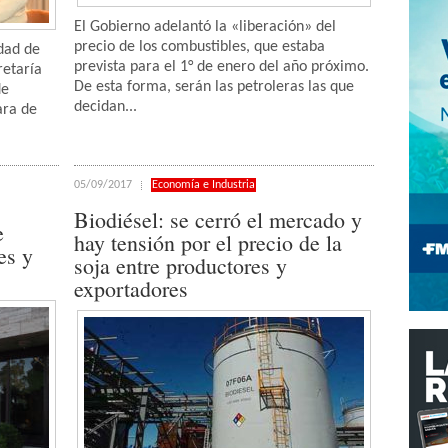
El Gobierno adelantó la «liberación» del
precio de los combustibles, que estaba
dad de
prevista para el 1° de enero del año próximo.
retaría
De esta forma, serán las petroleras las que
de
decidan...
ara de
05/09/2017
Economía e Industria
Biodiésel: se cerró el mercado y
e
hay tensión por el precio de la
es y
soja entre productores y
exportadores