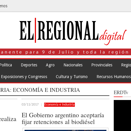
enos
Política
Deportes
Agro
Nacionales
Provinciales
Regio
Exposiciones y Congresos
Cultura y Turismo
Recursos Humanos
RIA:
ECONOMÍA E INDUSTRIA
ERDTv
Reproduct
03/11/2017
Economía e Industria
de
vídeo
El Gobierno argentino aceptaría
realiza
fijar retenciones al biodiésel