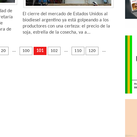
dad de
El cierre del mercado de Estados Unidos al
retaría
biodiesel argentino ya está golpeando a los
de
productores con una certeza: el precio de la
ara de
soja, estrella de la cosecha, va a...
...
...
...
20
100
101
102
110
120