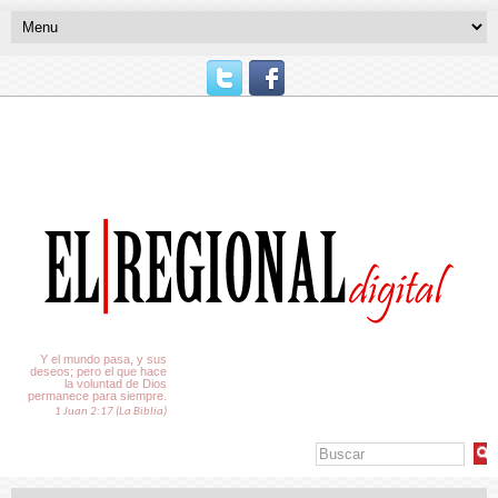
El Tiempo
Y el mundo pasa, y sus
deseos; pero el que hace
la voluntad de Dios
permanece para siempre.
1 Juan 2:17 (La Biblia)