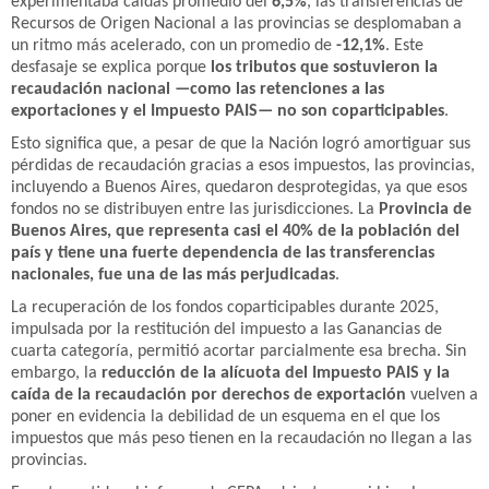
experimentaba caídas promedio del
6,5%
, las transferencias de
Recursos de Origen Nacional a las provincias se desplomaban a
un ritmo más acelerado, con un promedio de
-12,1%
. Este
desfasaje se explica porque
los tributos que sostuvieron la
recaudación nacional —como las retenciones a las
exportaciones y el Impuesto PAIS— no son coparticipables
.
Esto significa que, a pesar de que la Nación logró amortiguar sus
pérdidas de recaudación gracias a esos impuestos, las provincias,
incluyendo a Buenos Aires, quedaron desprotegidas, ya que esos
fondos no se distribuyen entre las jurisdicciones. La
Provincia de
Buenos Aires, que representa casi el 40% de la población del
país y tiene una fuerte dependencia de las transferencias
nacionales, fue una de las más perjudicadas
.
La recuperación de los fondos coparticipables durante 2025,
impulsada por la restitución del impuesto a las Ganancias de
cuarta categoría, permitió acortar parcialmente esa brecha. Sin
embargo, la
reducción de la alícuota del Impuesto PAIS y la
caída de la recaudación por derechos de exportación
vuelven a
poner en evidencia la debilidad de un esquema en el que los
impuestos que más peso tienen en la recaudación no llegan a las
provincias.