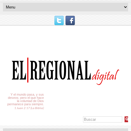
El Tiempo
Y el mundo pasa, y sus
deseos; pero el que hace
la voluntad de Dios
permanece para siempre.
1 Juan 2:17 (La Biblia)