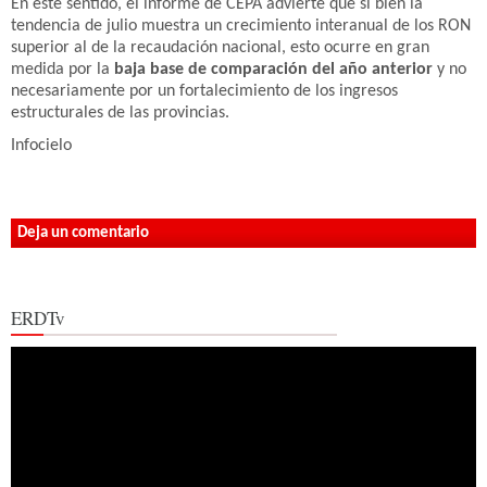
En este sentido, el informe de CEPA advierte que si bien la
tendencia de julio muestra un crecimiento interanual de los RON
superior al de la recaudación nacional, esto ocurre en gran
medida por la
baja base de comparación del año anterior
y no
necesariamente por un fortalecimiento de los ingresos
estructurales de las provincias.
Infocielo
Deja un comentario
ERDTv
Reproductor
de
vídeo