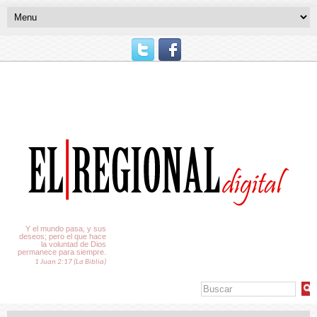
El Tiempo
Y el mundo pasa, y sus
deseos; pero el que hace
la voluntad de Dios
permanece para siempre.
1 Juan 2:17 (La Biblia)