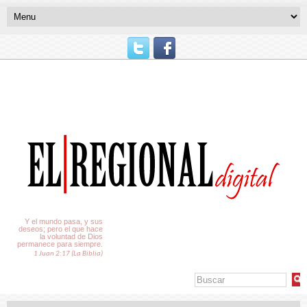
El Tiempo
Y el mundo pasa, y sus
deseos; pero el que hace
la voluntad de Dios
permanece para siempre.
1 Juan 2:17 (La Biblia)