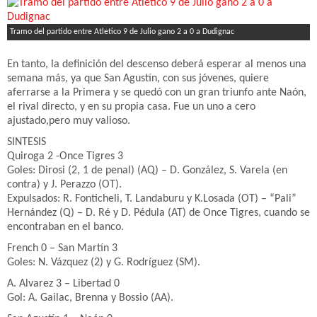
Tramo del partido entre Atletico 9 de Julio gano 2 a 0 a Dudignac
En tanto, la definición del descenso deberá esperar al menos una
semana más, ya que San Agustín, con sus jóvenes, quiere
aferrarse a la Primera y se quedó con un gran triunfo ante Naón,
el rival directo, y en su propia casa. Fue un uno a cero
ajustado,pero muy valioso.
SINTESIS
Quiroga 2 -Once Tigres 3
Goles: Dirosi (2, 1 de penal) (AQ) – D. González, S. Varela (en
contra) y J. Perazzo (OT).
Expulsados: R. Fonticheli, T. Landaburu y K.Losada (OT) – “Pali”
Hernández (Q) – D. Ré y D. Pédula (AT) de Once Tigres, cuando se
encontraban en el banco.
French 0 – San Martín 3
Goles: N. Vázquez (2) y G. Rodríguez (SM).
A. Alvarez 3 – Libertad 0
Gol: A. Gailac, Brenna y Bossio (AA).