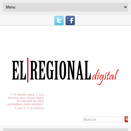
El Tiempo
Y el mundo pasa, y sus
deseos; pero el que hace
la voluntad de Dios
permanece para siempre.
1 Juan 2:17 (La Biblia)