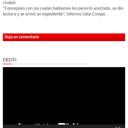
ciudad.
“Concejales con los cuales hablamos les pareció acertado, se dio
lectura y se armó un expediente”, informo Julia Crespo.
Deja un comentario
ERDTv
Reproductor
de
vídeo