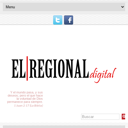
El Tiempo
Y el mundo pasa, y sus
deseos; pero el que hace
la voluntad de Dios
permanece para siempre.
1 Juan 2:17 (La Biblia)