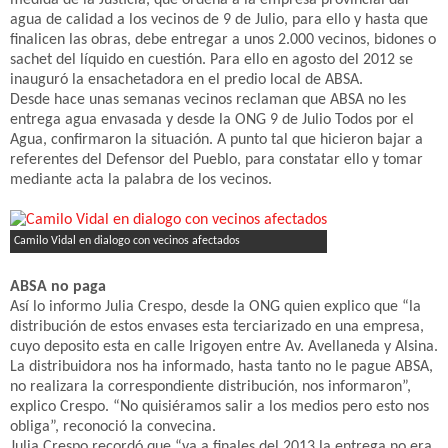
medida de la Justicia, que ordena a la empresa provincial dar
agua de calidad a los vecinos de 9 de Julio, para ello y hasta que
finalicen las obras, debe entregar a unos 2.000 vecinos, bidones o
sachet del líquido en cuestión. Para ello en agosto del 2012 se
inauguró la ensachetadora en el predio local de ABSA.
Desde hace unas semanas vecinos reclaman que ABSA no les
entrega agua envasada y desde la ONG 9 de Julio Todos por el
Agua, confirmaron la situación. A punto tal que hicieron bajar a
referentes del Defensor del Pueblo, para constatar ello y tomar
mediante acta la palabra de los vecinos.
Camilo Vidal en dialogo con vecinos afectados
ABSA no paga
Así lo informo Julia Crespo, desde la ONG quien explico que “la
distribución de estos envases esta terciarizado en una empresa,
cuyo deposito esta en calle Irigoyen entre Av. Avellaneda y Alsina.
La distribuidora nos ha informado, hasta tanto no le pague ABSA,
no realizara la correspondiente distribución, nos informaron”,
explico Crespo. “No quisiéramos salir a los medios pero esto nos
obliga”, reconoció la convecina.
Julia Crespo recordó que “ya a finales del 2013 la entrega no era