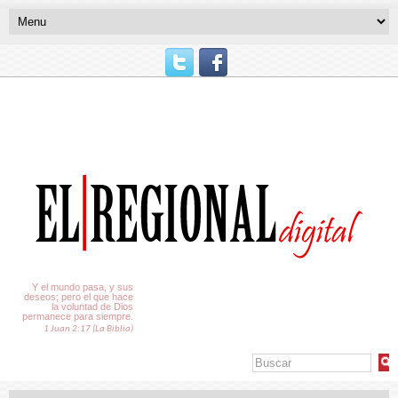
El Tiempo
Y el mundo pasa, y sus
deseos; pero el que hace
la voluntad de Dios
permanece para siempre.
1 Juan 2:17 (La Biblia)