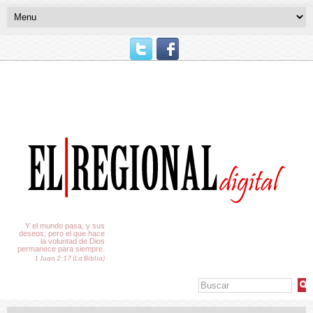
El Tiempo
Y el mundo pasa, y sus
deseos; pero el que hace
la voluntad de Dios
permanece para siempre.
1 Juan 2:17 (La Biblia)