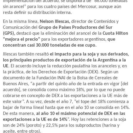
implementación del acuerdo, se dispondrá de “66.000 toneladas
sin arancel” para los cuatro países del Mercosur, aunque aún
resta definir su distribución interna.
En la misma línea,
Nelson Illescas,
director de Contenidos y
Comunicación del
Grupo de Países Productores del Sur
(GPS),
destacó que la eliminación del arancel de la
Cuota Hilton
“mejora el precio”
para los exportadores argentinos,
que
concentran casi 30.000 toneladas de ese cupo.
Illescas también resaltó
el impacto para la soja y sus derivados,
los principales productos de exportación de la Argentina a la
UE
. El acuerdo incluye la reducción paulatina los aranceles y, en
la práctica, de los Derechos de Exportación (DEX). Según un
documento de la Fundación INAI de la Bolsa de Cereales de
Buenos Aires, “a partir del quinto año de la entrada en vigor [del
acuerdo], se consolida como máximo 18%, por lo que no puede
cobrarse en concepto de DEX a las exportaciones a la UE más de
este valor”. A su vez, desde el año 7, “el tope del 18% comienza a
bajar de forma lineal hasta que en el año 10 se consolida en 14%.
De esta manera,
al año 10 el máximo potencial de DEX en las
exportaciones a la UE es de 14%
”. Hoy las retenciones a la soja
son de 24% (poroto) y 22,5% para los subproductos (harina y
aceite, entre otros).