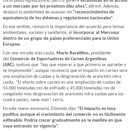
corto plazo significativos, pero sí genera
estabilidad en el acceso
a un mercado por los próximos diez años”,
afirmó. Además,
destacó la posibilidad de avanzar en
“reconocimientos de
equivalencia de los sistemas y regulaciones nacionales”.
En ese sentido, remarcó la importancia del acuerdo para temas
ambientales, sociales y sanitarios, al
incorporar al Mercosur
dentro de un grupo de países preferenciales para la Unión
Europea.
Con una mirada más cauta,
Mario Ravettino,
presidente
del
Consorcio de Exportadores de Carnes Argentinas
(ABC),
sostuvo que “hay que esperar a que primero se apruebe y
se implemente”, aunque reconoció que el impacto en carnes será
una ampliación de cuotas y la desgravación de aranceles intra
cuota. “El efecto sobre carnes es una ampliación de cuotas de
54.000 toneladas res de enfriado y 45.000 toneladas res de
congelado más desgravación de aranceles intra cuotas para los
cuatro países, nada más”, cerró.
En este nuevo escenario, Elizondo dijo:
“El impacto es muy
positivo aunque el crecimiento del comercio no es fácilmente
estimable. Podría crecer gradualmente en la medida en que
vaya entrando en vigencia”.