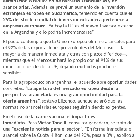
eliminación o reducción de barreras arancelarias y no
arancelarias.
Además, se prevé un aumento de la
inversión
extranjera europea en Sudamérica,
teniendo en cuenta que
el
25% del stock mundial de inversión extranjera pertenece a
empresas europeas:
“Ya hoy la UE es el mayor inversor externo
en la Argentina y ello podría incrementarse”.
El pacto contempla que la Unión Europea elimine aranceles para
el 92% de las exportaciones provenientes del Mercosur —la
mayoría de manera inmediata y otras con plazos diferidos—,
mientras que el Mercosur hará lo propio con el 91% de sus
importaciones desde la UE, dejando excluidos productos
sensibles.
Para la agroproducción argentina, el acuerdo abre oportunidades
concretas.
“La apertura del mercado europeo desde la
perspectiva arancelaria es una gran oportunidad para la
oferta argentina”,
sostuvo Elizondo, aunque aclaró que las
normas no arancelarias europeas seguirán siendo exigentes.
En el caso de la
carne vacuna, el impacto es
inmediato.
Para
Víctor Tonelli,
consultor ganadero, se trata de
una
“excelente noticia para el sector”.
“En forma inmediata el
arancel sobre la Cuota Hilton, que del 20%, pasa a 0%”, explicó a