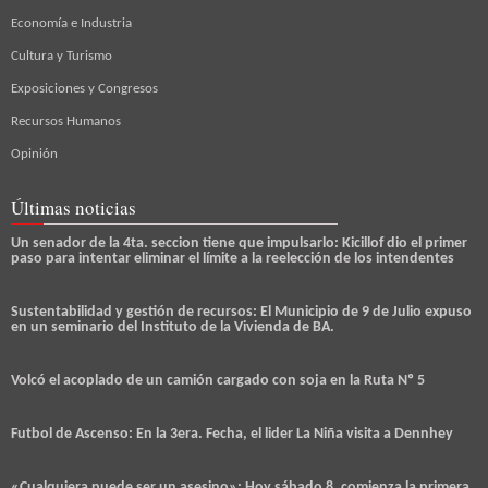
Economía e Industria
Cultura y Turismo
Exposiciones y Congresos
Recursos Humanos
Opinión
Últimas noticias
Un senador de la 4ta. seccion tiene que impulsarlo: Kicillof dio el primer
paso para intentar eliminar el límite a la reelección de los intendentes
Sustentabilidad y gestión de recursos: El Municipio de 9 de Julio expuso
en un seminario del Instituto de la Vivienda de BA.
Volcó el acoplado de un camión cargado con soja en la Ruta Nº 5
Futbol de Ascenso: En la 3era. Fecha, el lider La Niña visita a Dennhey
«Cualquiera puede ser un asesino»: Hoy sábado 8, comienza la primera