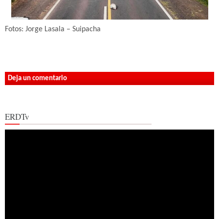
Fotos: Jorge Lasala – Suipacha
Deja un comentario
ERDTv
Reproductor
de
vídeo