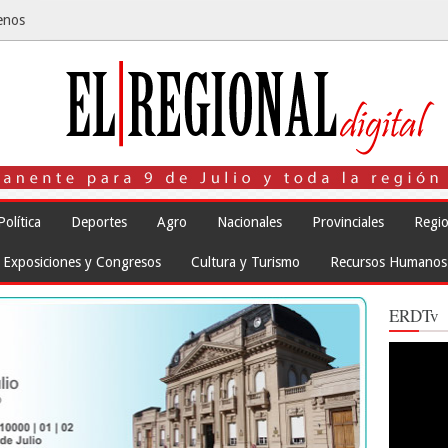
enos
Política
Deportes
Agro
Nacionales
Provinciales
Regio
Exposiciones y Congresos
Cultura y Turismo
Recursos Humanos
ERDTv
Reproduct
de
vídeo