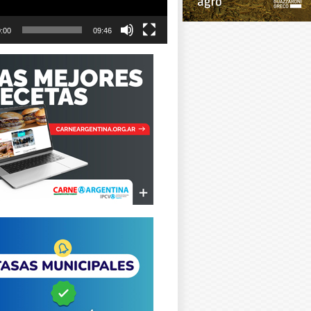
:00
09:46