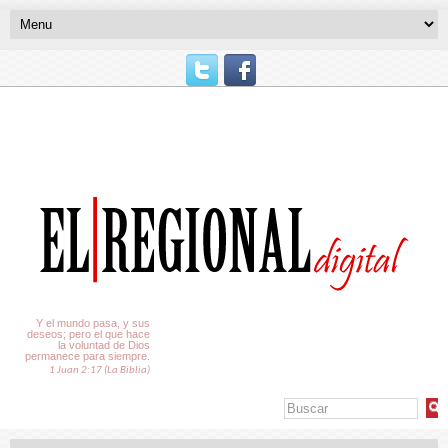
El Tiempo
Y el mundo pasa, y sus
deseos; pero el que hace
la voluntad de Dios
permanece para siempre.
1 Juan 2:17 (La Biblia)