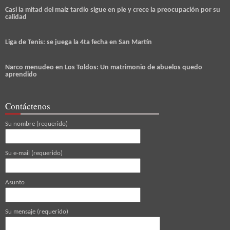
Casi la mitad del maíz tardío sigue en pie y crece la preocupación por su
calidad
Liga de Tenis: se juega la 4ta fecha en San Martín
Narco menudeo en Los Toldos: Un matrimonio de abuelos quedo
aprendido
Contáctenos
Su nombre (requerido)
Su e-mail (requerido)
Asunto
Su mensaje (requerido)