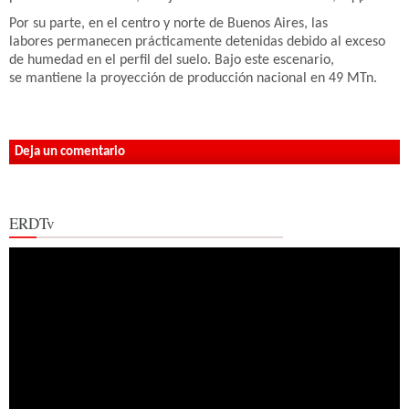
Por su parte, en el centro y norte de Buenos Aires, las
labores permanecen prácticamente detenidas debido al exceso
de humedad en el perfil del suelo. Bajo este escenario,
se mantiene la proyección de producción nacional en 49 MTn.
Deja un comentario
ERDTv
Reproductor
de
vídeo