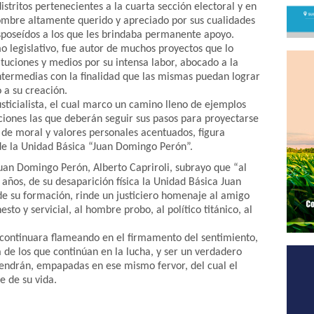
istritos pertenecientes a la cuarta sección electoral y en
mbre altamente querido y apreciado por sus cualidades
sposeídos a los que les brindaba permanente apoyo.
mo legislativo, fue autor de muchos proyectos que lo
ituciones y medios por su intensa labor, abocado a la
intermedias con la finalidad que las mismas puedan lograr
 a su creación.
sticialista, el cual marco un camino lleno de ejemplos
ciones las que deberán seguir sus pasos para proyectarse
de moral y valores personales acentuados, figura
 de la Unidad Básica “Juan Domingo Perón”.
Juan Domingo Perón, Alberto Capriroli, subrayo que “al
años, de su desaparición física la Unidad Básica Juan
de su formación, rinde un justiciero homenaje al amigo
to y servicial, al hombre probo, al político titánico, al
continuara flameando en el firmamento del sentimiento,
de los que continúan en la lucha, y ser un verdadero
endrán, empapadas en ese mismo fervor, del cual el
e de su vida.