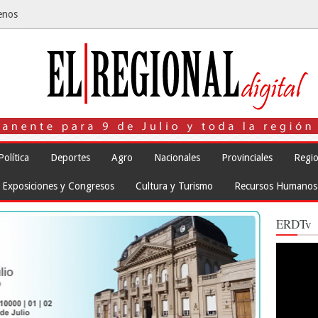
enos
Política
Deportes
Agro
Nacionales
Provinciales
Regio
Exposiciones y Congresos
Cultura y Turismo
Recursos Humanos
ERDTv
Reproduct
de
vídeo