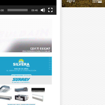
:00
09:46