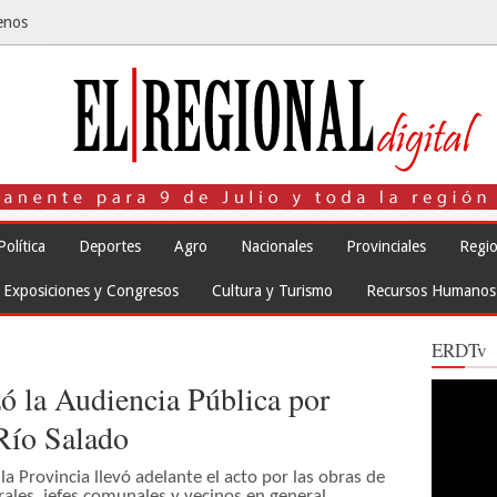
enos
Política
Deportes
Agro
Nacionales
Provinciales
Regio
Exposiciones y Congresos
Cultura y Turismo
Recursos Humanos
ERDTv
ó la Audiencia Pública por
Reproduct
de
vídeo
 Río Salado
la Provincia llevó adelante el acto por las obras de
rales, jefes comunales y vecinos en general.