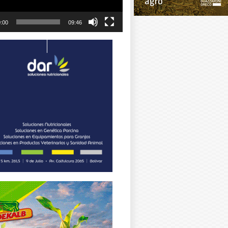
:00
09:46