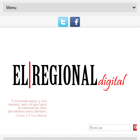
El Tiempo
Y el mundo pasa, y sus
deseos; pero el que hace
la voluntad de Dios
permanece para siempre.
1 Juan 2:17 (La Biblia)