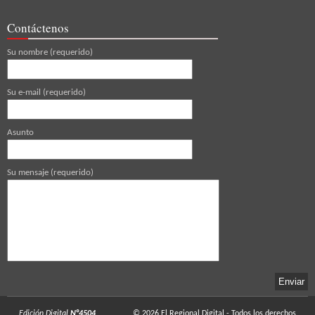
Contáctenos
Su nombre (requerido)
Su e-mail (requerido)
Asunto
Su mensaje (requerido)
Edición Digital
N°4504
© 2026
El Regional Digital
- Todos los derechos