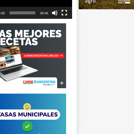
:00
09:46