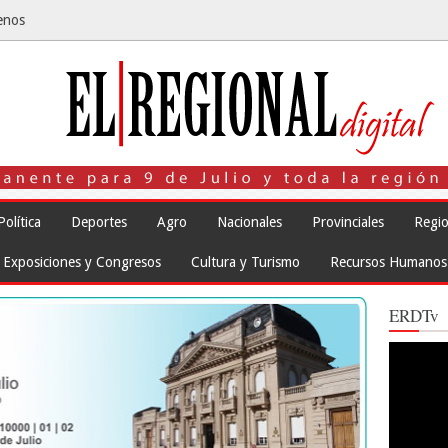
enos
Política
Deportes
Agro
Nacionales
Provinciales
Regio
Exposiciones y Congresos
Cultura y Turismo
Recursos Humanos
ERDTv
Reproduct
de
vídeo