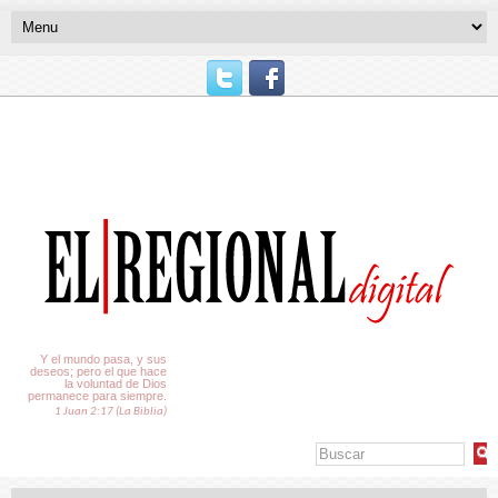
El Tiempo
Y el mundo pasa, y sus
deseos; pero el que hace
la voluntad de Dios
permanece para siempre.
1 Juan 2:17 (La Biblia)