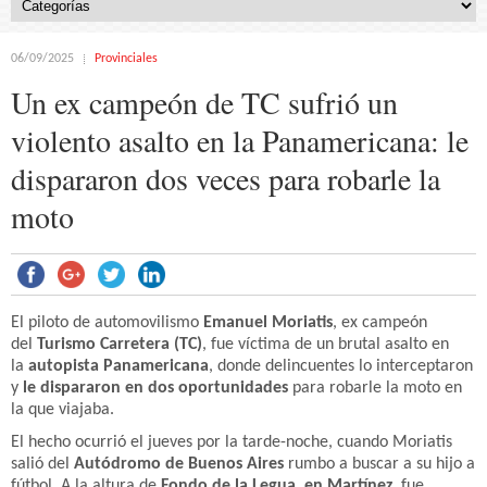
06/09/2025
Provinciales
Un ex campeón de TC sufrió un
violento asalto en la Panamericana: le
dispararon dos veces para robarle la
moto
El piloto de automovilismo
Emanuel Moriatis
, ex campeón
del
Turismo Carretera (TC)
, fue víctima de un brutal asalto en
la
autopista Panamericana
, donde delincuentes lo interceptaron
y
le dispararon en dos oportunidades
para robarle la moto en
la que viajaba.
El hecho ocurrió el jueves por la tarde-noche, cuando Moriatis
salió del
Autódromo de Buenos Aires
rumbo a buscar a su hijo a
fútbol. A la altura de
Fondo de la Legua, en Martínez
, fue