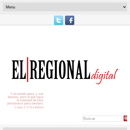
El Tiempo
Y el mundo pasa, y sus
deseos; pero el que hace
la voluntad de Dios
permanece para siempre.
1 Juan 2:17 (La Biblia)