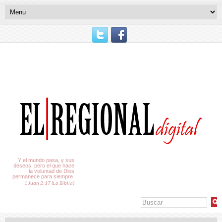
El Tiempo
Y el mundo pasa, y sus
deseos; pero el que hace
la voluntad de Dios
permanece para siempre.
1 Juan 2:17 (La Biblia)