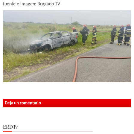
fuente e imagen: Bragado TV
Deja un comentario
ERDTv