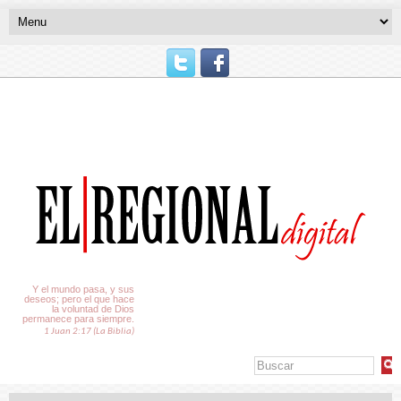
El Tiempo
Y el mundo pasa, y sus
deseos; pero el que hace
la voluntad de Dios
permanece para siempre.
1 Juan 2:17 (La Biblia)