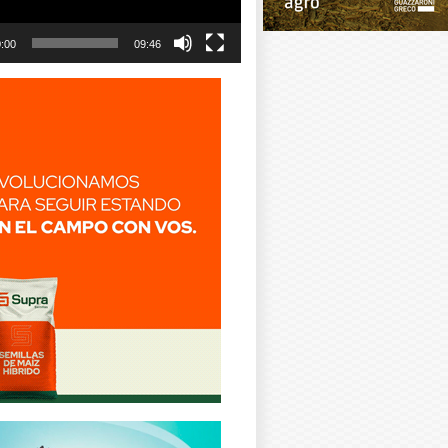
:00
09:46