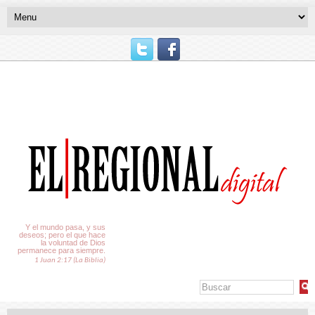
El Tiempo
Y el mundo pasa, y sus
deseos; pero el que hace
la voluntad de Dios
permanece para siempre.
1 Juan 2:17 (La Biblia)